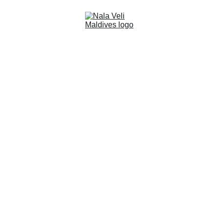
NALA BISTRO
Ristorazione isolana rilassata, a pochi 
passi dal mare.
Nala Bistro è lo spazio ristorativo interno 
di Nala Veli Maldives e propone pasti 
semplici e curati in un contesto informale, 
vicino all’oceano, sull’isola di Ukulhas. Il 