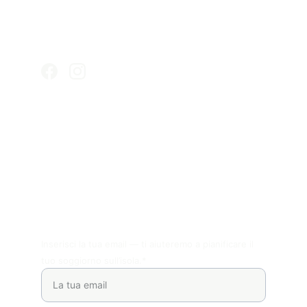
Vivi il comfort essenziale, acque cristalline e 
un’ospitalità isolana autentica a Ukulhas.
Connettiti con noi
+960 914-0088
Hai domande?
Inserisci la tua email — ti aiuteremo a pianificare il
tuo soggiorno sull’isola.*